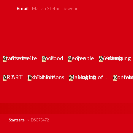
Zum Hauptinhalt springen
Email
Mail an Stefan Liewehr
Startseite
Food
People
Werbung
ART
Exhibitions
Making of …
Kon
Startseite
DSC75472