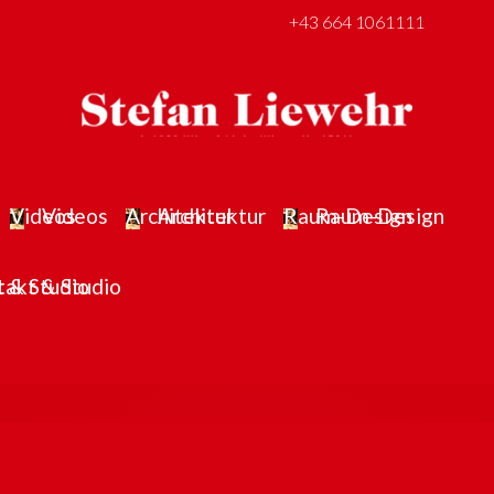
+43 664 1061111
Videos
Architektur
Raum-Design
takt & Studio